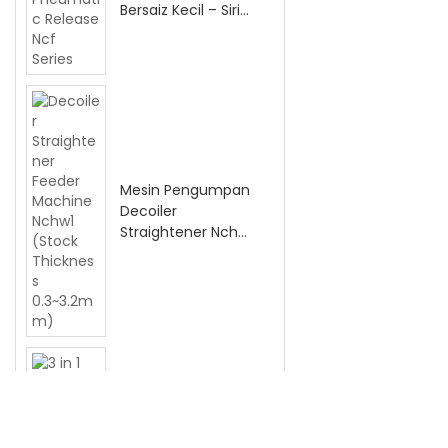
Bersaiz Kecil – Siri
Ncf Pelepasan
Pneumatik
Mesin Pengumpan
Decoiler
Straightener Nchw1
(Ketebalan Stok
0.3 ~ 3.2mm)
3 dalam 1 Uncoiler
Straightener