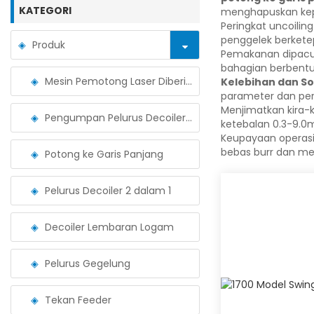
KATEGORI
menghapuskan kepe
Peringkat uncoili
penggelek berkete
Produk
Pemakanan dipacu 
bahagian berbentuk
Mesin Pemotong Laser Diberi Makan Gegelung
Kelebihan dan S
parameter dan pe
Menjimatkan kira-k
Pengumpan Pelurus Decoiler 3 dalam 1
ketebalan 0.3-9.
Keupayaan operasi
bebas burr dan men
Potong ke Garis Panjang
Pelurus Decoiler 2 dalam 1
Decoiler Lembaran Logam
Pelurus Gegelung
Tekan Feeder