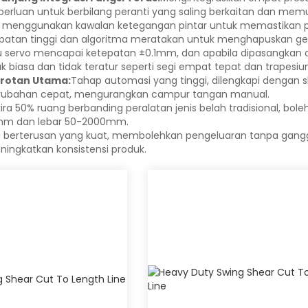
rluan untuk berbilang peranti yang saling berkaitan dan mem
ng menggunakan kawalan ketegangan pintar untuk memastikan 
patan tinggi dan algoritma meratakan untuk menghapuskan g
servo mencapai ketepatan ±0.1mm, dan apabila dipasangkan den
 biasa dan tidak teratur seperti segi empat tepat dan trapesiu
orotan Utama:
Tahap automasi yang tinggi, dilengkapi dengan 
rubahan cepat, mengurangkan campur tangan manual.
ira 50% ruang berbanding peralatan jenis belah tradisional, b
0mm dan lebar 50-2000mm.
 berterusan yang kuat, membolehkan pengeluaran tanpa gangg
ingkatkan konsistensi produk.