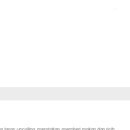
en
Hantar
AMI
 teras: uncoiling, meratakan, memberi makan dan ricih,