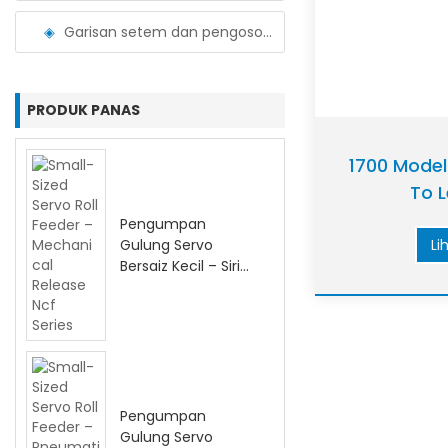
Garisan setem dan pengosongan gegelung
PRODUK PANAS
1700 Model
To L
Pengumpan
Gulung Servo
Li
Bersaiz Kecil – Siri
Ncf Pelepasan
Mekanikal
Pengumpan
Gulung Servo