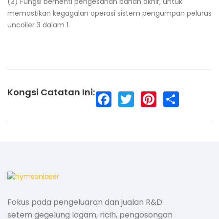
(3) Fungsi berhenti pengesanan bahan akhir, untuk
memastikan kegagalan operasi sistem pengumpan pelurus
uncoiler 3 dalam 1.
Kongsi Catatan Ini:
F
T
P
S
a
w
i
h
c
i
n
a
e
t
t
r
b
t
e
e
o
e
r
o
r
e
k
s
t
Fokus pada pengeluaran dan jualan R&D:
setem gegelung logam, ricih, pengosongan