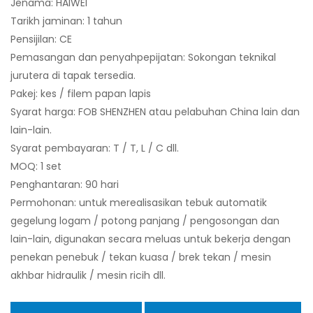
Jenama: HAIWEI
Tarikh jaminan: 1 tahun
Pensijilan: CE
Pemasangan dan penyahpepijatan: Sokongan teknikal
jurutera di tapak tersedia.
Pakej: kes / filem papan lapis
Syarat harga: FOB SHENZHEN atau pelabuhan China lain dan
lain-lain.
Syarat pembayaran: T / T, L / C dll.
MOQ: 1 set
Penghantaran: 90 hari
Permohonan: untuk merealisasikan tebuk automatik
gegelung logam / potong panjang / pengosongan dan
lain-lain, digunakan secara meluas untuk bekerja dengan
penekan penebuk / tekan kuasa / brek tekan / mesin
akhbar hidraulik / mesin ricih dll.