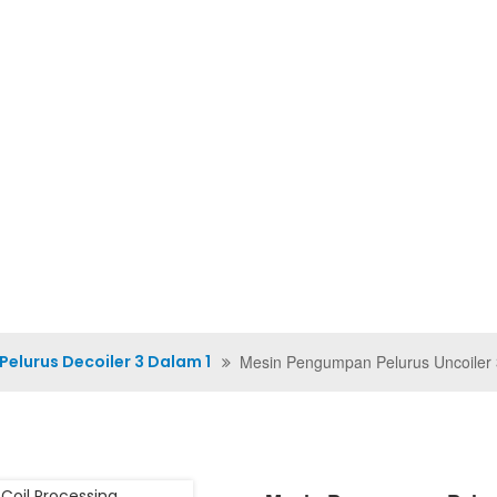
NG KAMI
PRODUK
VIDEO
PENYELESAIAN
BERITA
HUBUNGI K
elurus Decoiler 3 Dalam 1
Mesin Pengumpan Pelurus Uncoiler