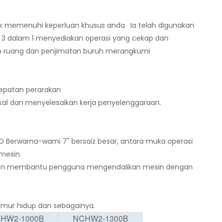
tuk memenuhi keperluan khusus anda. Ia telah digunakan
r 3 dalam 1 menyediakan operasi yang cekap dan
tan ruang dan penjimatan buruh merangkumi
tepatan perarakan
ikal dan menyelesaikan kerja penyelenggaraan.
 Berwarna-warni 7" bersaiz besar, antara muka operasi
mesin.
njutan membantu pengguna mengendalikan mesin dengan
eumur hidup dan sebagainya.
HW2-1000B
NCHW2-1300B