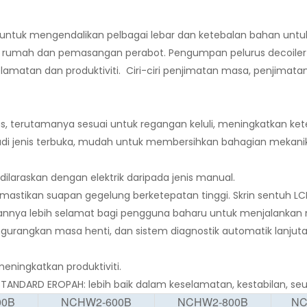
eka untuk mengendalikan pelbagai lebar dan ketebalan bahan un
kas rumah dan pemasangan perabot. Pengumpan pelurus decoile
amatan dan produktiviti. Ciri-ciri penjimatan masa, penjima
as, terutamanya sesuai untuk regangan keluli, meningkatkan ke
njadi jenis terbuka, mudah untuk membersihkan bahagian mekan
dilaraskan dengan elektrik daripada jenis manual.
astikan suapan gegelung berketepatan tinggi. Skrin sentuh LCD
ikannya lebih selamat bagi pengguna baharu untuk menjalankan 
ngurangkan masa henti, dan sistem diagnostik automatik la
ningkatkan produktiviti.
 STANDARD EROPAH: lebih baik dalam keselamatan, kestabilan, s
00B
NCHW2-600B
NCHW2-800B
NC