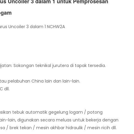
us Uncoiler 3 dalam 1 untuk Pemprosesan
ogam
rus Uncoiler 3 dalam 1 NCHW2A
an: Sokongan teknikal jurutera di tapak tersedia.
au pelabuhan China lain dan lain-lain.
 dll.
sikan tebuk automatik gegelung logam / potong
ain-lain, digunakan secara meluas untuk bekerja dengan
/ brek tekan / mesin akhbar hidraulik / mesin ricih dll.