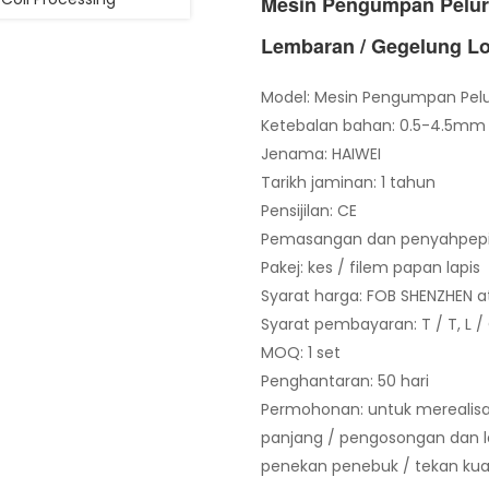
Mesin Pengumpan Pelur
Lembaran / Gegelung L
Model: Mesin Pengumpan Pelu
Ketebalan bahan: 0.5-4.5mm
Jenama: HAIWEI
Tarikh jaminan: 1 tahun
Pensijilan: CE
Pemasangan dan penyahpepijat
Pakej: kes / filem papan lapis
Syarat harga: FOB SHENZHEN at
Syarat pembayaran: T / T, L / C
MOQ: 1 set
Penghantaran: 50 hari
Permohonan: untuk merealisa
panjang / pengosongan dan l
penekan penebuk / tekan kuasa 