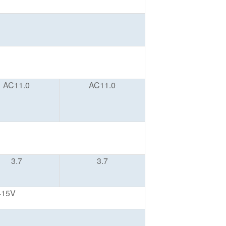
AC11.0
AC11.0
3.7
3.7
415V