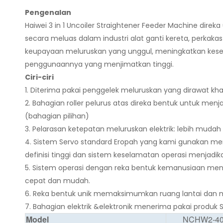
Pengenalan
Haiwei 3 in 1 Uncoiler Straightener Feeder Machine dir
secara meluas dalam industri alat ganti kereta, perka
keupayaan meluruskan yang unggul, meningkatkan kesel
penggunaannya yang menjimatkan tinggi.
Ciri-ciri
1. Diterima pakai penggelek meluruskan yang dirawat kh
2. Bahagian roller pelurus atas direka bentuk untuk me
(bahagian pilihan)
3. Pelarasan ketepatan meluruskan elektrik: lebih mudah 
4. Sistem Servo standard Eropah yang kami gunakan mem
definisi tinggi dan sistem keselamatan operasi menjad
5. Sistem operasi dengan reka bentuk kemanusiaan me
cepat dan mudah.
6. Reka bentuk unik memaksimumkan ruang lantai dan me
7. Bahagian elektrik &elektronik menerima pakai produk
Model
NCHW2-4